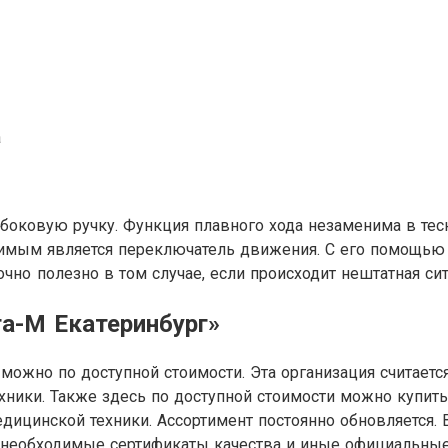
а
оковую ручку. Функция плавного хода незаменима в те
енимым является переключатель движения. С его помощью
но полезно в том случае, если происходит нештатная сит
а-М Екатеринбург»
можно по доступной стоимости. Эта организация считае
ники. Также здесь по доступной стоимости можно купит
ицинской техники. Ассортимент постоянно обновляется. В
се необходимые сертификаты качества и иные официальны